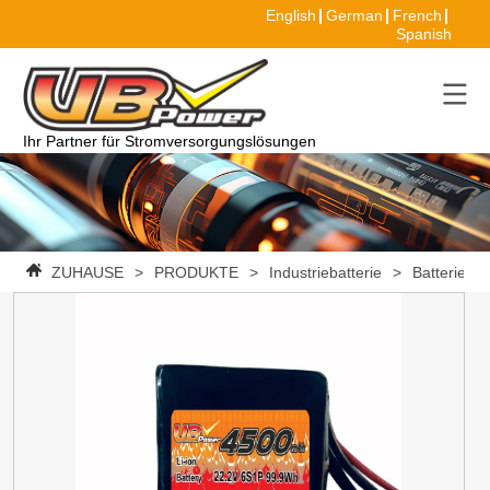
English
German
French
Spanish
Ihr Partner für Stromversorgungslösungen
ZUHAUSE
>
PRODUKTE
>
Industriebatterie
>
Batteriepa