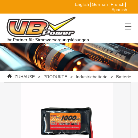
English
German
French
Spanish
Ihr Partner für Stromversorgungslösungen
ZUHAUSE
>
PRODUKTE
>
Industriebatterie
>
Batteriepa