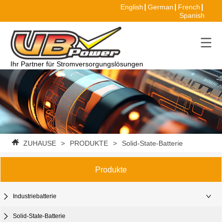
English
German
French
Spanish
Ihr Partner für Stromversorgungslösungen
ZUHAUSE
>
PRODUKTE
>
Solid-State-Batterie
Produkte
Industriebatterie
Solid-State-Batterie