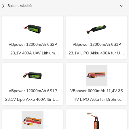
Batteriezubehör
VBpower 12000mAh 6S2P
VBpower 12000mAh 6S1P
23,1V 400A UAV Lithium
23,1V LiPO Akku 400A für UAV
Batterie 60 * 76 * 198mm für
Drohne Größe 53 * 55 *
Landwirtschaft Drohne
307mm
VBpower 12000mAh 6S1P
VBpower 6000mAh 11,4V 3S
23,1V Lipo Akku 400A für UAV
HV LiPO Akku für Drohne
Drohne Größe 59 * 70 *
Lichtshow
180mm