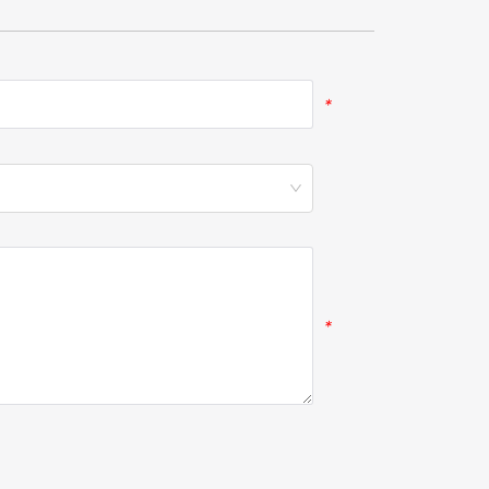
*
*
*