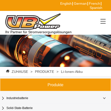
English
German
French
Spanish
Ihr Partner für Stromversorgungslösungen
ZUHAUSE
>
PRODUKTE
>
Li-Ionen-Akku
Produkte
Industriebatterie
Solid-State-Batterie