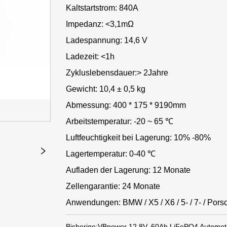
Kaltstartstrom: 840A
Impedanz: <3,1mΩ
Ladespannung: 14,6 V
Ladezeit: <1h
Zykluslebensdauer:> 2Jahre
Gewicht: 10,4 ± 0,5 kg
Abmessung: 400 * 175 * 9190mm
Arbeitstemperatur: -20 ~ 65 ℃
Luftfeuchtigkeit bei Lagerung: 10% -80%
Lagertemperatur: 0-40 ℃
Aufladen der Lagerung: 12 Monate
Zellengarantie: 24 Monate
Anwendungen: BMW / X5 / X6 / 5- / 7- / Por
Bisherige:
VBpower 12,8V, 60Ah LiFePO4 Automotiv