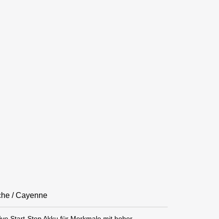
sche / Cayenne
e Start-Stop Akku für Merkmale mit hoher