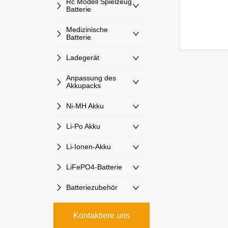
Rc Modell Spielzeug
Batterie
Medizinische
Batterie
Ladegerät
Anpassung des
Akkupacks
Ni-MH Akku
Li-Po Akku
Li-Ionen-Akku
LiFePO4-Batterie
Batteriezubehör
Kontaktiere uns