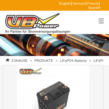
English
German
French
Spanish
Ihr Partner für Stromversorgungslösungen
ZUHAUSE
>
PRODUKTE
>
LiFePO4-Batterie
>
LiFePO4 