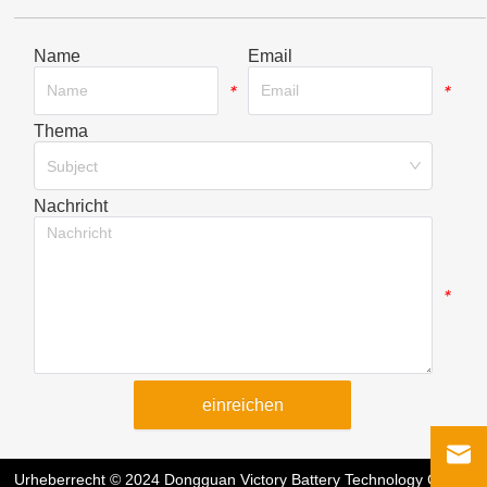
Name
Email
*
*
Thema
*
Subject
Nachricht
*
einreichen
Urheberrecht © 2024 Dongguan Victory Battery Technology Co.,