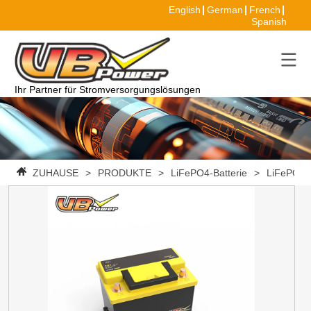
English
German
French
Spanish
Ihr Partner für Stromversorgungslösungen
ZUHAUSE
>
PRODUKTE
>
LiFePO4-Batterie
>
LiFePO4 