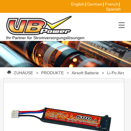
English
German
French
Spanish
Ihr Partner für Stromversorgungslösungen
ZUHAUSE
>
PRODUKTE
>
Airsoft Batterie
>
Li-Po Airsoft