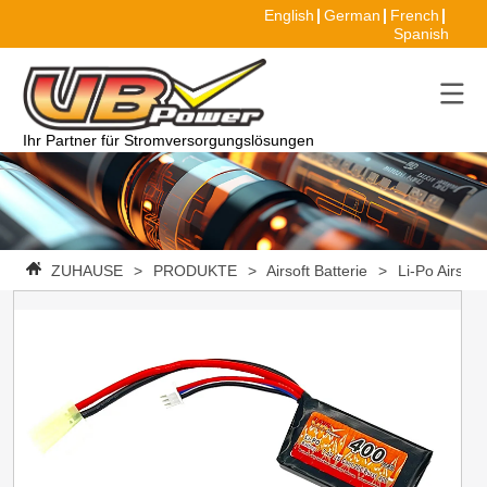
English
German
French
Spanish
Ihr Partner für Stromversorgungslösungen
ZUHAUSE
>
PRODUKTE
>
Airsoft Batterie
>
Li-Po Airsoft