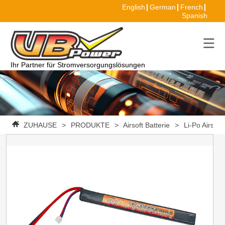
English
German
French
Spanish
Ihr Partner für Stromversorgungslösungen
ZUHAUSE
>
PRODUKTE
>
Airsoft Batterie
>
Li-Po Airsoft