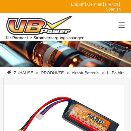
English
German
French
Spanish
Ihr Partner für Stromversorgungslösungen
ZUHAUSE
>
PRODUKTE
>
Airsoft Batterie
>
Li-Po Airsoft