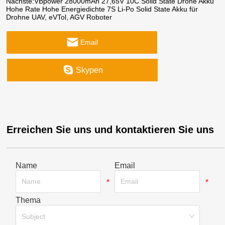
Nächste:
VBpower 28000mAh 27,65V 10C Solid State Drone Akku
Hohe Rate Hohe Energiedichte 7S Li-Po Solid State Akku für
Drohne UAV, eVTol, AGV Roboter
Email
Skypen
Erreichen Sie uns und kontaktieren Sie uns
Name
Email
*
*
Thema
*
Subject