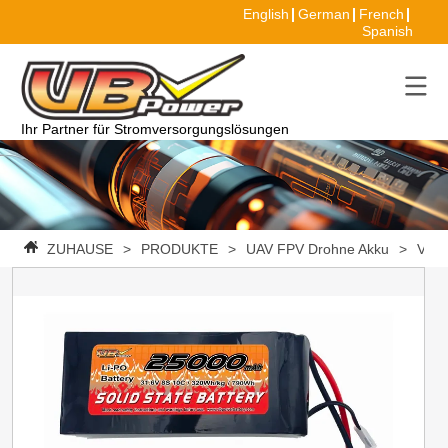
English
German
French
Spanish
Ihr Partner für Stromversorgungslösungen
ZUHAUSE
>
PRODUKTE
>
UAV FPV Drohne Akku
>
VBpo