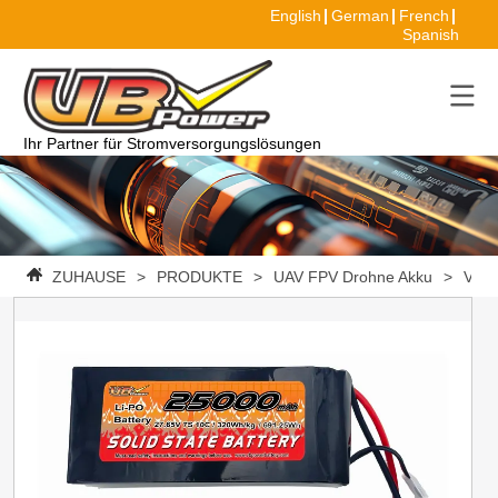
English
German
French
Spanish
Ihr Partner für Stromversorgungslösungen
ZUHAUSE
>
PRODUKTE
>
UAV FPV Drohne Akku
>
VBpo