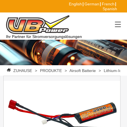
English
German
French
Spanish
Ihr Partner für Stromversorgungslösungen
ZUHAUSE
>
PRODUKTE
>
Airsoft Batterie
>
Lithium-Ione