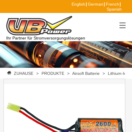
English
German
French
Spanish
Ihr Partner für Stromversorgungslösungen
ZUHAUSE
>
PRODUKTE
>
Airsoft Batterie
>
Lithium-Ione