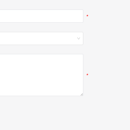
*
*
*