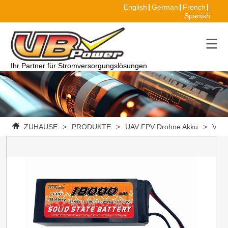
English
German
French
Spanish
Ihr Partner für Stromversorgungslösungen
ZUHAUSE
>
PRODUKTE
>
UAV FPV Drohne Akku
>
VBpo