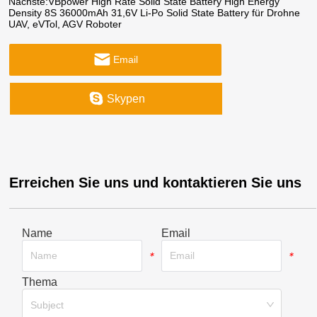
Nächste:
VBpower High Rate Solid State Battery High Energy
Density 8S 36000mAh 31,6V Li-Po Solid State Battery für Drohne
UAV, eVTol, AGV Roboter
Email
Skypen
Erreichen Sie uns und kontaktieren Sie uns
Name
Email
*
*
Thema
*
Subject