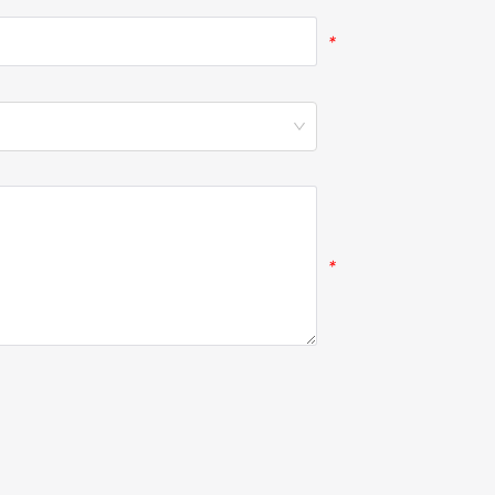
*
*
*