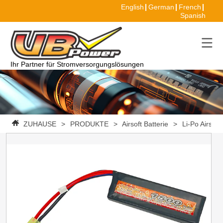
English
German
French
Spanish
Ihr Partner für Stromversorgungslösungen
ZUHAUSE
>
PRODUKTE
>
Airsoft Batterie
>
Li-Po Airsoft