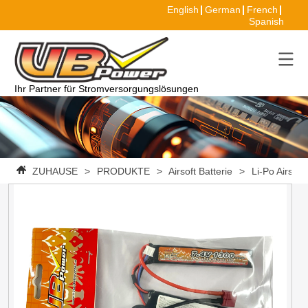
English
German
French
Spanish
Ihr Partner für Stromversorgungslösungen
ZUHAUSE
>
PRODUKTE
>
Airsoft Batterie
>
Li-Po Airsoft