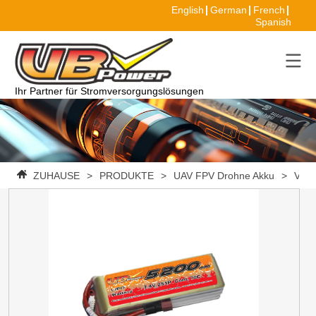
English
German
French
Spanish
Ihr Partner für Stromversorgungslösungen
ZUHAUSE
>
PRODUKTE
>
UAV FPV Drohne Akku
>
VBpo