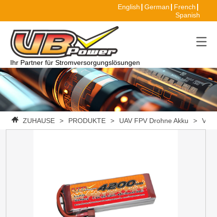
English
German
French
Spanish
Ihr Partner für Stromversorgungslösungen
ZUHAUSE
>
PRODUKTE
>
UAV FPV Drohne Akku
>
VBpo