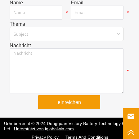
Name
Email
*
*
Thema
*
Subject
Nachricht
*
einreichen
Urheberrecht © 2024 Dongguan Victory Battery Technology Co.,
Ltd.
Unterstützt von
iglobalwin.com
Privacy Policy
Terms And Conditions