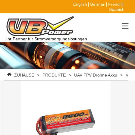
English
German
French
Spanish
Ihr Partner für Stromversorgungslösungen
ZUHAUSE
>
PRODUKTE
>
UAV FPV Drohne Akku
>
VBpo