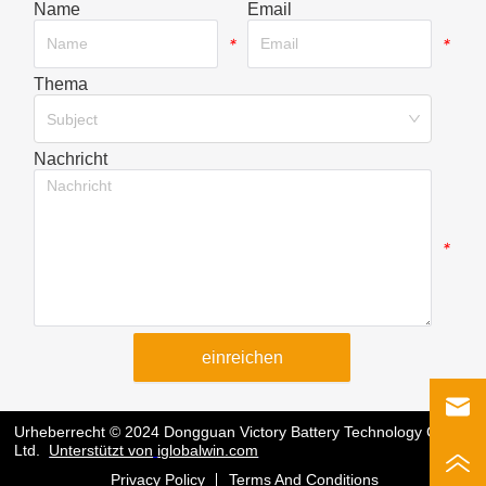
Name
Email
*
*
Thema
*
Subject
Nachricht
*
einreichen
Urheberrecht © 2024 Dongguan Victory Battery Technology Co.,
Ltd.
Unterstützt von
iglobalwin.com
Privacy Policy
Terms And Conditions