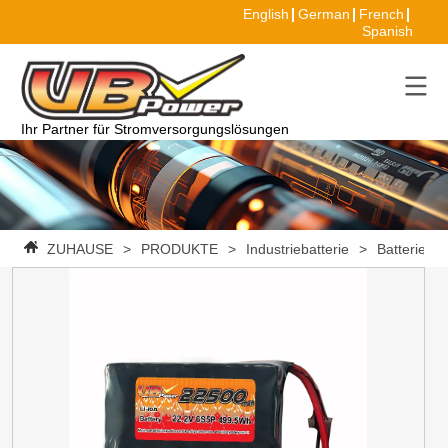
English
German
French
Spanish
Ihr Partner für Stromversorgungslösungen
ZUHAUSE
>
PRODUKTE
>
Industriebatterie
>
Batteriepa