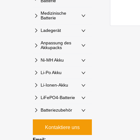
Batterie
Medizinische
Batterie
Ladegerät
Anpassung des
Akkupacks
Ni-MH Akku
Li-Po Akku
Li-Ionen-Akku
LiFePO4-Batterie
Batteriezubehör
Kontaktiere uns
Email: