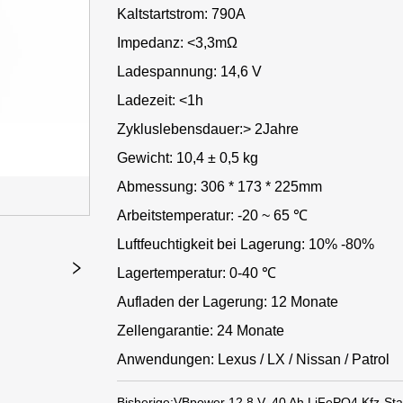
Kaltstartstrom: 790A
Impedanz: <3,3mΩ
Ladespannung: 14,6 V
Ladezeit: <1h
Zykluslebensdauer:> 2Jahre
Gewicht: 10,4 ± 0,5 kg
Abmessung: 306 * 173 * 225mm
Arbeitstemperatur: -20 ~ 65 ℃
Luftfeuchtigkeit bei Lagerung: 10% -80%
Lagertemperatur: 0-40 ℃
Aufladen der Lagerung: 12 Monate
Zellengarantie: 24 Monate
Anwendungen: Lexus / LX / Nissan / Patrol
Bisherige:
VBpower 12,8 V, 40 Ah LiFePO4 Kfz-Star