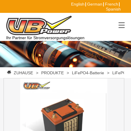
English
German
French
Spanish
Ihr Partner für Stromversorgungslösungen
ZUHAUSE
>
PRODUKTE
>
LiFePO4-Batterie
>
LiFePO4 