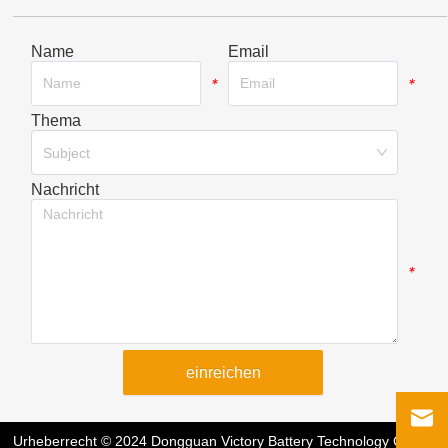
Name
Email
*
*
Thema
*
Subject
Nachricht
*
einreichen
Urheberrecht © 2024 Dongguan Victory Battery Technology Co.,