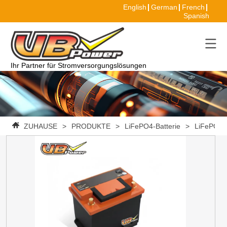
English
German
French
Spanish
Ihr Partner für Stromversorgungslösungen
ZUHAUSE
>
PRODUKTE
>
LiFePO4-Batterie
>
LiFePO4 