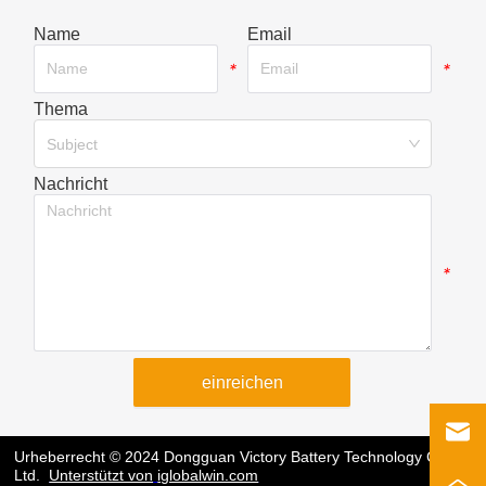
Name
Email
*
*
Thema
*
Subject
Nachricht
*
einreichen
Urheberrecht © 2024 Dongguan Victory Battery Technology Co.,
Ltd.
Unterstützt von
iglobalwin.com