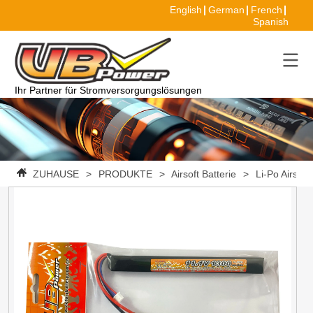
English
German
French
Spanish
Ihr Partner für Stromversorgungslösungen
ZUHAUSE
>
PRODUKTE
>
Airsoft Batterie
>
Li-Po Airsoft