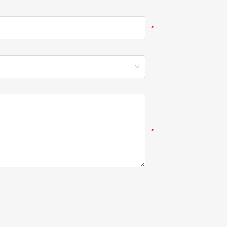
*
*
*