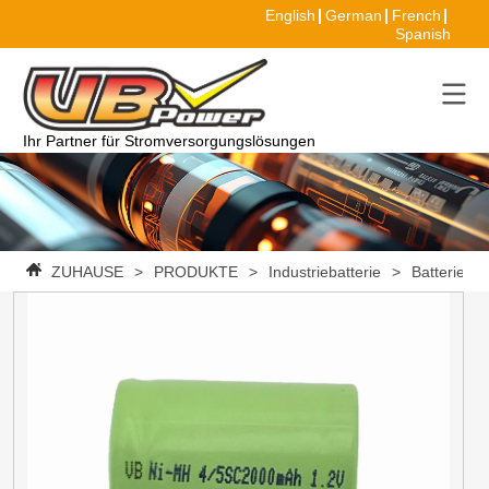
English
German
French
Spanish
Ihr Partner für Stromversorgungslösungen
ZUHAUSE
>
PRODUKTE
>
Industriebatterie
>
Batterie
>