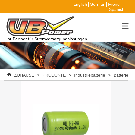
English
German
French
Spanish
Ihr Partner für Stromversorgungslösungen
ZUHAUSE
>
PRODUKTE
>
Industriebatterie
>
Batterie
>