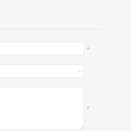
*
*
*