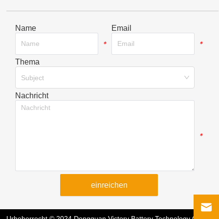
Name
Email
*
*
Thema
*
Subject
Nachricht
*
einreichen
Urheberrecht © 2024 Dongguan Victory Battery Technology Co.,