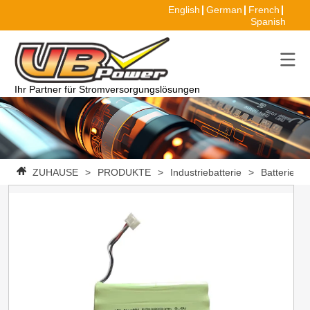
English
German
French
Spanish
Ihr Partner für Stromversorgungslösungen
ZUHAUSE
>
PRODUKTE
>
Industriebatterie
>
Batteriepa