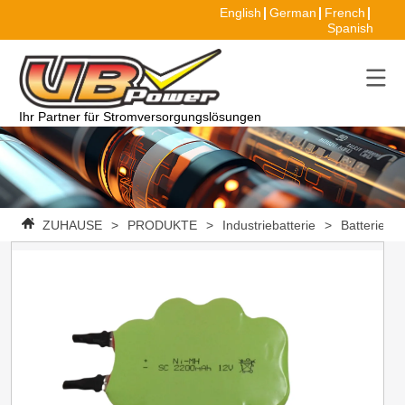
English
German
French
Spanish
Ihr Partner für Stromversorgungslösungen
ZUHAUSE
>
PRODUKTE
>
Industriebatterie
>
Batteriepa