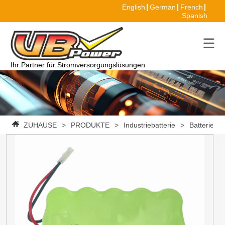
English
German
French
Spanish
Ihr Partner für Stromversorgungslösungen
ZUHAUSE
>
PRODUKTE
>
Industriebatterie
>
Batteriepa