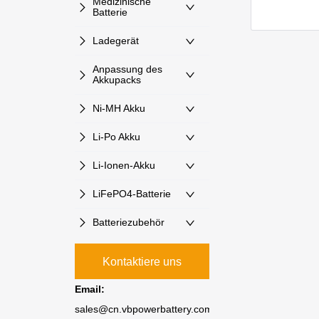
Medizinische
Batterie
Ladegerät
Anpassung des
Akkupacks
Ni-MH Akku
Li-Po Akku
Li-Ionen-Akku
LiFePO4-Batterie
Batteriezubehör
Kontaktiere uns
Email:
sales@cn.vbpowerbattery.com