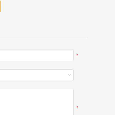
*
*
*