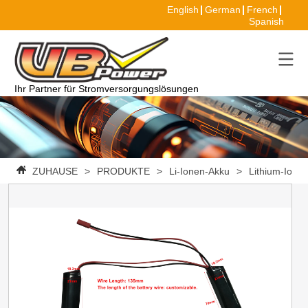
English
German
French
Spanish
Ihr Partner für Stromversorgungslösungen
ZUHAUSE
>
PRODUKTE
>
Li-Ionen-Akku
>
Lithium-Ione