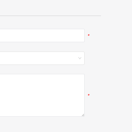
*
*
*