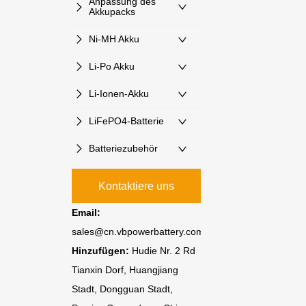
Anpassung des
Akkupacks
Ni-MH Akku
Li-Po Akku
Li-Ionen-Akku
LiFePO4-Batterie
Batteriezubehör
Kontaktiere uns
Email:
sales@cn.vbpowerbattery.com
Hinzufügen:
Hudie Nr. 2 Rd
Tianxin Dorf, Huangjiang
Stadt, Dongguan Stadt,