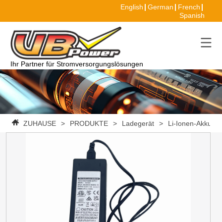
English
German
French
Spanish
Ihr Partner für Stromversorgungslösungen
ZUHAUSE
>
PRODUKTE
>
Ladegerät
>
Li-Ionen-Akkulad