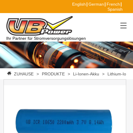
English
German
French
Spanish
Ihr Partner für Stromversorgungslösungen
ZUHAUSE
>
PRODUKTE
>
Li-Ionen-Akku
>
Lithium-Ione