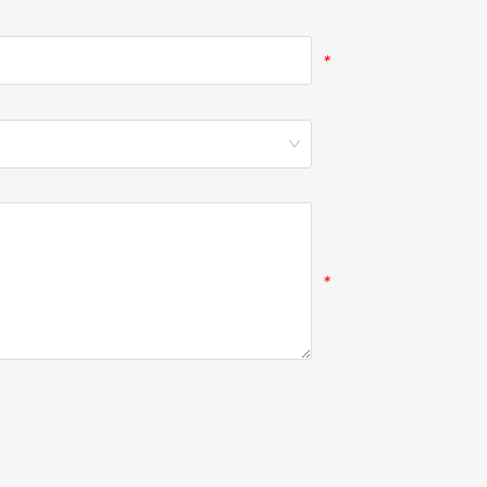
*
*
*