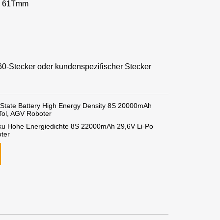
 * 61Tmm
T60-Stecker oder kundenspezifischer Stecker
 State Battery High Energy Density 8S 20000mAh
VTol, AGV Roboter
kku Hohe Energiedichte 8S 22000mAh 29,6V Li-Po
ter