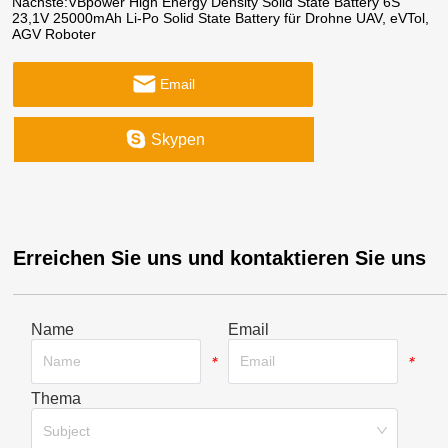
Nächste:
VBpower High Energy Density Solid State Battery 6S
23,1V 25000mAh Li-Po Solid State Battery für Drohne UAV, eVTol,
AGV Roboter
Email
Skypen
Erreichen Sie uns und kontaktieren Sie uns
Name
Email
*
*
Thema
*
Subject