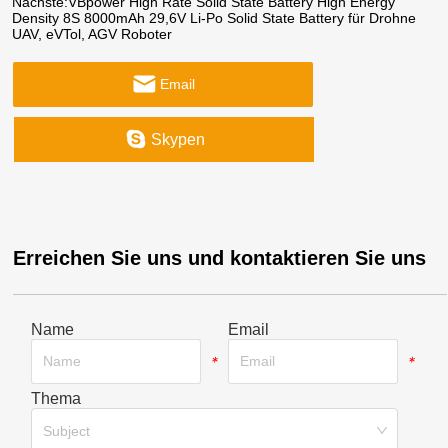
Nächste:
VBpower High Rate Solid State Battery High Energy
Density 8S 8000mAh 29,6V Li-Po Solid State Battery für Drohne
UAV, eVTol, AGV Roboter
Email
Skypen
Erreichen Sie uns und kontaktieren Sie uns
Name
Email
*
*
Thema
*
Subject