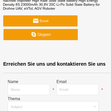
Nächste:
VBpower High Rate Solid State Battery High Energy
Density 8S 23000mAh 30,8V 20C Li-Po Solid State Battery für
Drohne UAV, eVTol, AGV Roboter
Email
Skypen
Erreichen Sie uns und kontaktieren Sie uns
Name
Email
*
*
Thema
*
Subject