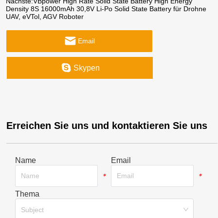
Nächste:
VBpower High Rate Solid State Battery High Energy
Density 8S 16000mAh 30,8V Li-Po Solid State Battery für Drohne
UAV, eVTol, AGV Roboter
Email
Skypen
Erreichen Sie uns und kontaktieren Sie uns
Name
Email
*
*
Thema
*
Subject