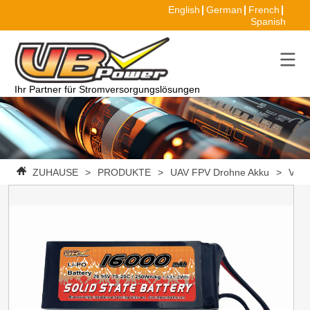
English
German
French
Spanish
Ihr Partner für Stromversorgungslösungen
ZUHAUSE
>
PRODUKTE
>
UAV FPV Drohne Akku
>
VBpo