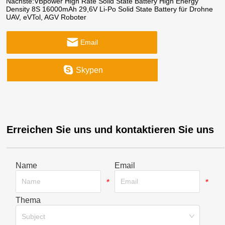
Nächste:
VBpower High Rate Solid State Battery High Energy
Density 8S 16000mAh 29,6V Li-Po Solid State Battery für Drohne
UAV, eVTol, AGV Roboter
Email
Skypen
Erreichen Sie uns und kontaktieren Sie uns
Name
Email
*
*
Thema
*
Subject