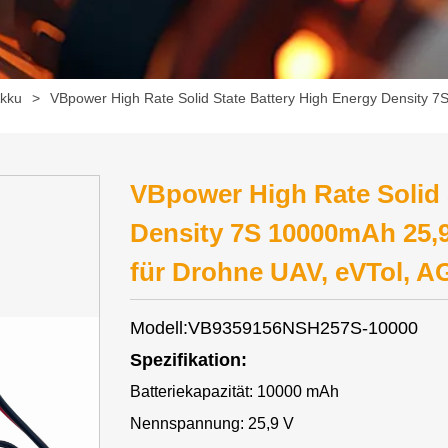
kku
>
VBpower High Rate Solid State Battery High Energy Density 7S
VBpower High Rate Solid 
Density 7S 10000mAh 25,9V
für Drohne UAV, eVTol, A
Modell:VB9359156NSH257S-10000
Spezifikation:
Batteriekapazität: 10000 mAh
Nennspannung: 25,9 V