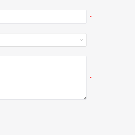
*
*
*