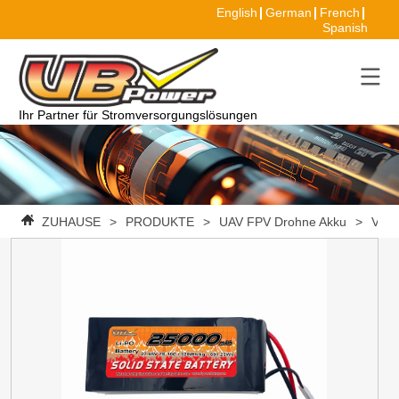
English
German
French
Spanish
Ihr Partner für Stromversorgungslösungen
ZUHAUSE
>
PRODUKTE
>
UAV FPV Drohne Akku
>
VBpo